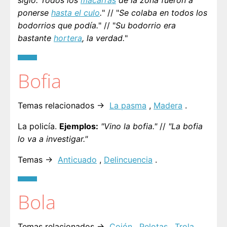
siglo. Todos los
macarras
de la zona fueron a
ponerse
hasta el culo
.
" // "
Se colaba en todos los
bodorrios que podía.
" // "
Su bodorrio era
bastante
hortera
, la verdad.
"
Bofia
Temas relacionados →
La pasma
,
Madera
.
La policía.
Ejemplos:
"Vino la bofia."
//
"La bofia
lo va a investigar."
Temas →
Anticuado
,
Delincuencia
.
Bola
Temas relacionados →
Cojón
,
Pelotas
,
Trola
.