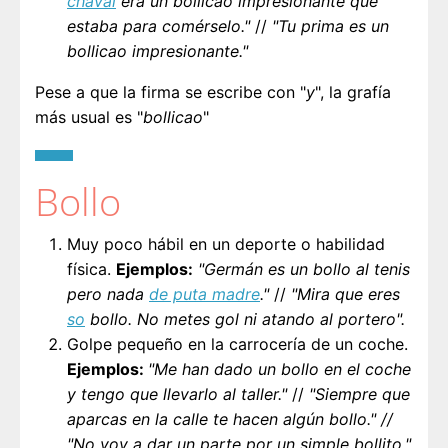
chaval
era un bollicao impresionante que
estaba para comérselo."
//
"Tu prima es un
bollicao impresionante."
Pese a que la firma se escribe con "
y
", la grafía
más usual es "
bollicao
"
Bollo
Muy poco hábil en un deporte o habilidad
física.
Ejemplos:
"Germán es un bollo al tenis
pero nada
de puta madre
."
//
"Mira que eres
so
bollo. No metes gol ni atando al portero".
Golpe pequeño en la carrocería de un coche.
Ejemplos:
"Me han dado un bollo en el coche
y tengo que llevarlo al taller."
//
"Siempre que
aparcas en la calle te hacen algún bollo." //
"No voy a dar un parte por un simple bollito."