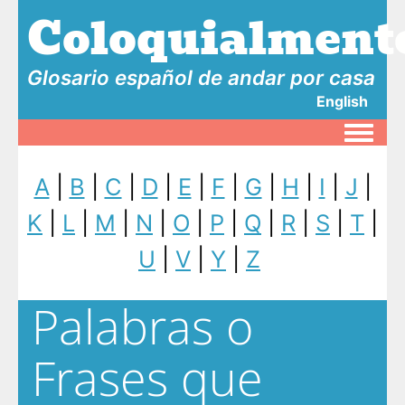
Coloquialment
Glosario español de andar por casa
English
Toggle
A
|
B
|
C
|
D
|
E
|
F
|
G
|
H
|
I
|
J
|
K
|
L
|
M
|
N
|
O
|
P
|
Q
|
R
|
S
|
T
|
U
|
V
|
Y
|
Z
Palabras o
Frases que