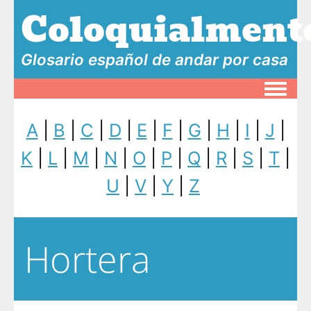
Coloquialment
Glosario español de andar por casa
Toggle
A
|
B
|
C
|
D
|
E
|
F
|
G
|
H
|
I
|
J
|
K
|
L
|
M
|
N
|
O
|
P
|
Q
|
R
|
S
|
T
|
U
|
V
|
Y
|
Z
Hortera