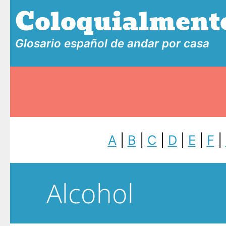
Coloquialment
Glosario español de andar por casa
A
|
B
|
C
|
D
|
E
|
F
|
Alcohol