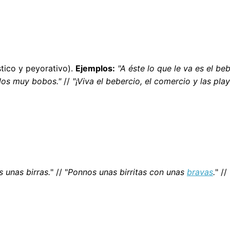
tico y peyorativo).
Ejemplos:
"A éste lo que le va es el be
 los muy bobos."
//
"¡Viva el bebercio, el comercio y las play
 unas birras.
" // "
Ponnos unas birritas con unas
bravas
.
" // 