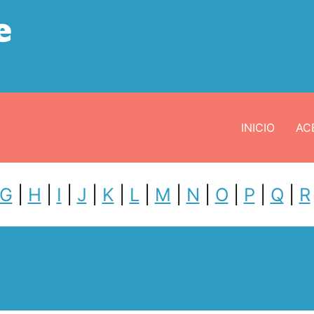
e
INICIO
ACE
G
|
H
|
I
|
J
|
K
|
L
|
M
|
N
|
O
|
P
|
Q
|
R