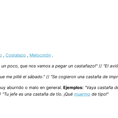
o
,
Costalazo
,
Melocotón
.
a un poco, que nos vamos a pegar un castañazo!"
//
"El avi
ue me pillé el sábado."
//
"Se cogieron una castaña de impr
 muy aburrido o malo en general.
Ejemplos:
"Vaya castaña d
/
"Tu jefe es una castaña de tío. ¡Qué
muermo
de tipo!"