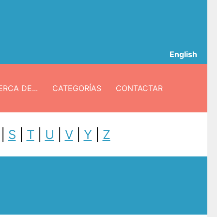
English
RCA DE...
CATEGORÍAS
CONTACTAR
|
S
|
T
|
U
|
V
|
Y
|
Z