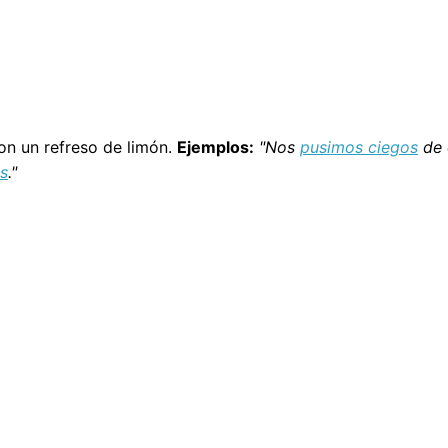
on un refreso de limón.
Ejemplos:
"Nos
pusimos ciegos
de 
s
."