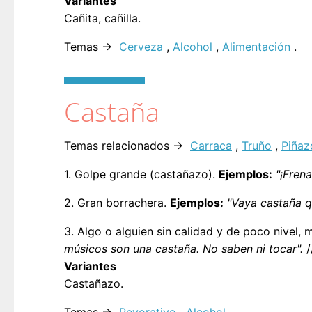
Variantes
Cañita, cañilla.
Temas →
Cerveza
,
Alcohol
,
Alimentación
.
Castaña
Temas relacionados →
Carraca
,
Truño
,
Piñaz
1. Golpe grande (castañazo).
Ejemplos:
"¡Fren
2. Gran borrachera.
Ejemplos:
"Vaya castaña q
3. Algo o alguien sin calidad y de poco nivel,
músicos son una castaña. No saben ni tocar".
/
Variantes
Castañazo.