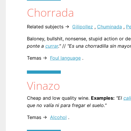
Chorrada
Related subjects →
Gilipollez
,
Chuminada
,
P
Baloney, bullshit, nonsense, stupid action or d
ponte a
currar
."
//
"Es una chorradilla sin mayo
Temas →
Foul language
.
Vinazo
Cheap and low quality wine.
Examples:
"El
cal
que no valía ni para fregar el suelo."
Temas →
Alcohol
.