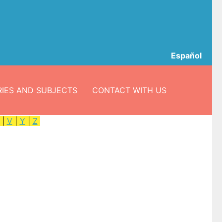
Español
IES AND SUBJECTS
CONTACT WITH US
|
V
|
Y
|
Z