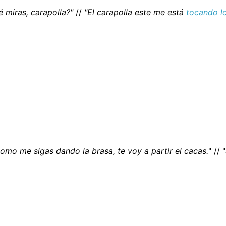
é miras, carapolla?"
//
"El carapolla este me está
tocando l
omo me sigas dando la brasa, te voy a partir el cacas.
" // "