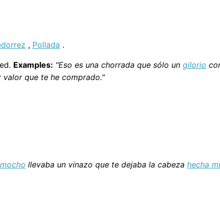
edorrez
,
Pollada
.
eed.
Examples:
"Eso es una chorrada que sólo un
gilorio
com
r valor que te he comprado."
imocho
llevaba un vinazo que te dejaba la cabeza
hecha m