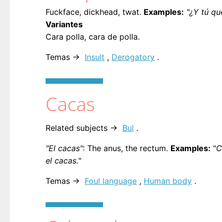
Fuckface, dickhead, twat.
Examples:
"¿Y tú qu
Variantes
Cara polla, cara de polla.
Temas →
Insult
,
Derogatory
.
Cacas
Related subjects →
Bul
.
"El cacas"
: The anus, the rectum.
Examples:
"
C
el cacas.
"
Temas →
Foul language
,
Human body
.