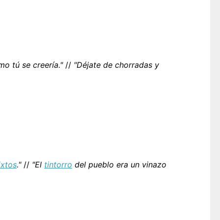
o tú se creería."
//
"Déjate de chorradas y
ixtos
."
//
"El
tintorro
del pueblo era un vinazo