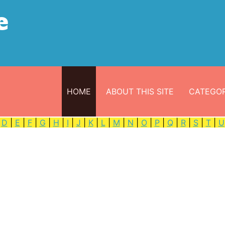
e
HOME
ABOUT THIS SITE
CATEGOR
|
D
|
E
|
F
|
G
|
H
|
I
|
J
|
K
|
L
|
M
|
N
|
O
|
P
|
Q
|
R
|
S
|
T
|
U