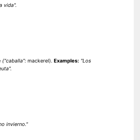
a vida".
e
("caballa":
mackerel).
Examples:
"Los
uta".
o invierno."