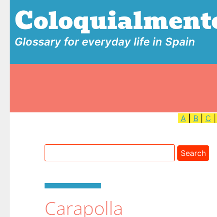
Coloquialment
Glossary for everyday life in Spain
A
|
B
|
C
Carapolla