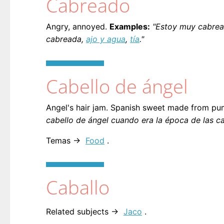
Cabreado
Angry, annoyed.
Examples:
"Estoy muy cabrea
cabreada,
ajo y agua
,
tía
."
Cabello de ángel
Angel's hair jam. Spanish sweet made from pum
cabello de ángel cuando era la época de las ca
Temas →
Food
.
Caballo
Related subjects →
Jaco
.