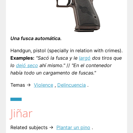
Una fusca automática.
Handgun, pistol (specially in relation with crimes).
Examples:
"Sacó la fusca y le
largó
dos tiros que
lo
dejó seco
ahí mismo."
//
"En el contenedor
había todo un cargamento de fuscas."
Temas →
Violence
,
Delincuencia
.
Jiñar
Related subjects →
Plantar un pino
.