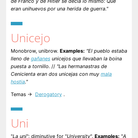
de Franco y de Hitler se decía lo mismo: Que
eran unihuevos por una herida de guerra."
Unicejo
Monobrow, unibrow.
Examples:
"El pueblo estaba
lleno de
gañanes
unicejos que llevaban la boina
puesta a tornillo.
//
"Las hermanastras de
Cenicienta eran dos unicejas con muy
mala
hostia
."
Temas →
Derogatory
.
Uni
"
La uni
": diminutive for "
University
".
Examples:
"
A