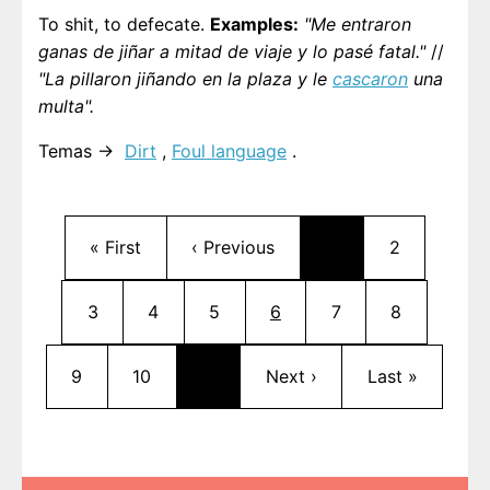
To shit, to defecate.
Examples:
"Me entraron
ganas de jiñar a mitad de viaje y lo pasé fatal."
//
"La pillaron jiñando en la plaza y le
cascaron
una
multa".
Temas →
Dirt
,
Foul language
.
Pagination
First page
Previous page
Page
« First
‹ Previous
…
2
Page
Page
Page
Current page
Page
Page
3
4
5
6
7
8
Page
Page
Next page
Last page
9
10
…
Next ›
Last »