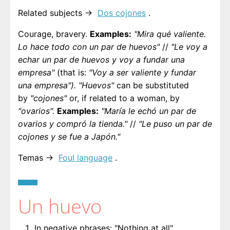
Related subjects →
Dos cojones
.
Courage, bravery.
Examples:
"Mira qué valiente.
Lo hace todo con un par de huevos"
//
"Le voy a
echar un par de huevos y voy a fundar una
empresa"
(that is:
"Voy a ser valiente y fundar
una empresa").
"Huevos"
can be substituted
by
"cojones"
or, if related to a woman, by
"ovarios".
Examples:
"María le echó un par de
ovarios y compró la tienda."
//
"Le puso un par de
cojones y se fue a Japón."
Temas →
Foul language
.
Un huevo
In negative phrases: "Nothing at all".