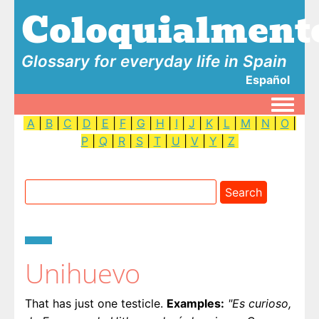
Coloquialment
Glossary for everyday life in Spain
Español
Toggle
A
|
B
|
C
|
D
|
E
|
F
|
G
|
H
|
I
|
J
|
K
|
L
|
M
|
N
|
O
|
P
|
Q
|
R
|
S
|
T
|
U
|
V
|
Y
|
Z
Unihuevo
That has just one testicle.
Examples:
"Es curioso,