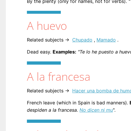
By the plenty (only for names, not for verbs).
"
A huevo
Related subjects →
Chupado
,
Mamado
.
Dead easy.
Examples:
"Te lo he puesto a huevo
A la francesa
Related subjects →
Hacer una bomba de hum
French leave (which in Spain is bad manners).
despiden a la francesa.
No dicen ni mu
".