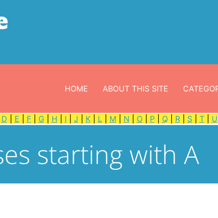
e
HOME
ABOUT THIS SITE
CATEGOR
|
D
|
E
|
F
|
G
|
H
|
I
|
J
|
K
|
L
|
M
|
N
|
O
|
P
|
Q
|
R
|
S
|
T
|
U
es starting with A