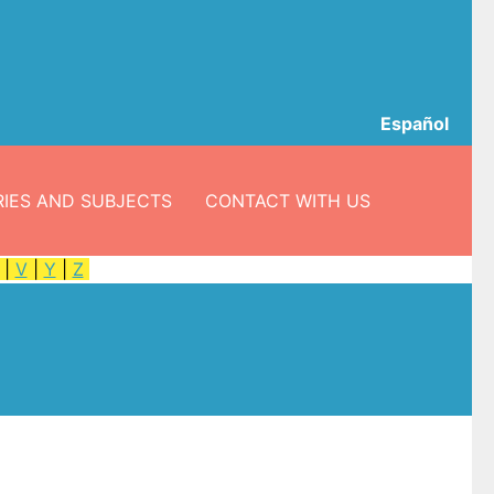
Español
IES AND SUBJECTS
CONTACT WITH US
|
V
|
Y
|
Z