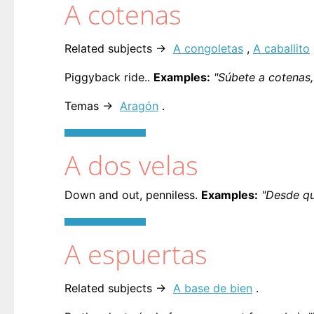
A cotenas
Related subjects →
A congoletas
,
A caballito
Piggyback ride..
Examples:
"Súbete a cotenas,
Temas →
Aragón
.
A dos velas
Down and out, penniless.
Examples:
"Desde qu
A espuertas
Related subjects →
A base de bien
.