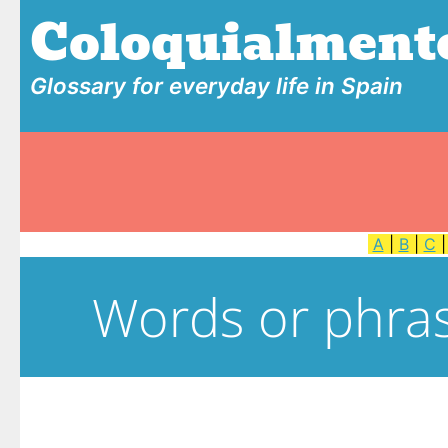
Coloquialment
Glossary for everyday life in Spain
A
|
B
|
C
Words or phras