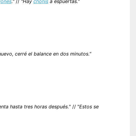
jones
."
//
"Hay
chonis
a espuertas."
huevo, cerré el balance en dos minutos."
nta hasta tres horas después.
" // "
Estos se