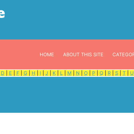
e
HOME
ABOUT THIS SITE
CATEGOR
|
D
|
E
|
F
|
G
|
H
|
I
|
J
|
K
|
L
|
M
|
N
|
O
|
P
|
Q
|
R
|
S
|
T
|
U