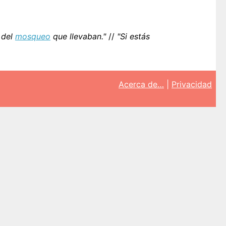
 del
mosqueo
que llevaban."
//
"Si estás
Acerca de…
|
Privacidad