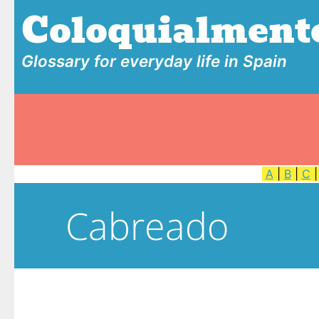
Coloquialment
Glossary for everyday life in Spain
A
|
B
|
C
Cabreado