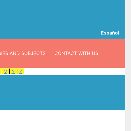
Español
IES AND SUBJECTS
CONTACT WITH US
|
V
|
Y
|
Z