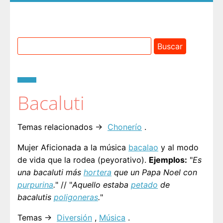
Bacaluti
Temas relacionados →
Chonerío
.
Mujer Aficionada a la música
bacalao
y al modo
de vida que la rodea (peyorativo).
Ejemplos:
"
Es
una bacaluti más
hortera
que un Papa Noel con
purpurina
.
" // "
Aquello estaba
petado
de
bacalutis
poligoneras
.
"
Temas →
Diversión
,
Música
.