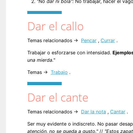
"No dar ni bola":
No trabajar, hacer el vag
Dar el callo
Temas relacionados →
Pencar
,
Currar
.
Trabajar o esforzarse con intensidad.
Ejemplos
una mierda.
"
Temas →
Trabajo
.
Dar el cante
Temas relacionados →
Dar la nota
,
Cantar
.
Ser muy evidente o indiscreto. No pasar desap
atención, no se queda a gusto."
//
"Estos zapat