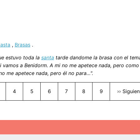
lasta
,
Brasas
.
ue estuvo toda la
santa
tarde dandome la brasa con el tema
si vamos a Benidorm. A mi no me apetece nada, pero como 
 no me apetece nada, pero él no para…".
Paginación
ágina
Página
Página
Página
Página
Página
Página
Siguiente
4
5
6
7
8
9
›› Siguien