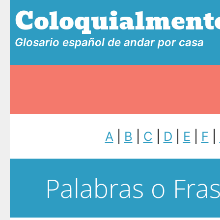
Coloquialment
Glosario español de andar por casa
A
|
B
|
C
|
D
|
E
|
F
|
Palabras o Fra