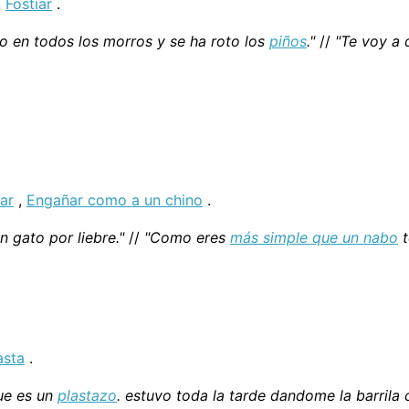
,
Fostiar
.
o en todos los morros y se ha roto los
piños
."
//
"Te voy a
ar
,
Engañar como a un chino
.
on gato por liebre."
//
"Como eres
más simple que un nabo
t
asta
.
ue es un
plastazo
. estuvo toda la tarde dandome la barrila