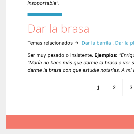
insoportable".
Dar la brasa
Temas relacionados →
Dar la barrila
,
Dar la p
Ser muy pesado o insistente.
Ejemplos:
"Enriq
"María no hace más que darme la brasa a ver 
darme la brasa con que estudie notarías. A mi
Página actual
Página
P
1
2
3