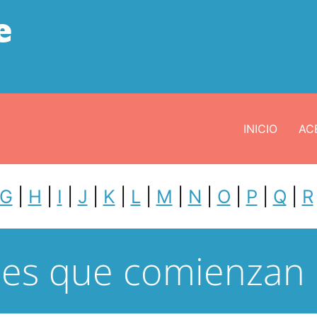
e
INICIO
ACE
G
|
H
|
I
|
J
|
K
|
L
|
M
|
N
|
O
|
P
|
Q
|
R
ses que comienzan