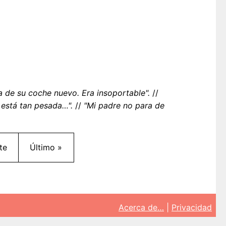
 de su coche nuevo. Era insoportable".
//
está tan pesada…".
//
"Mi padre no para de
 página
Última página
te
Último »
Acerca de…
|
Privacidad