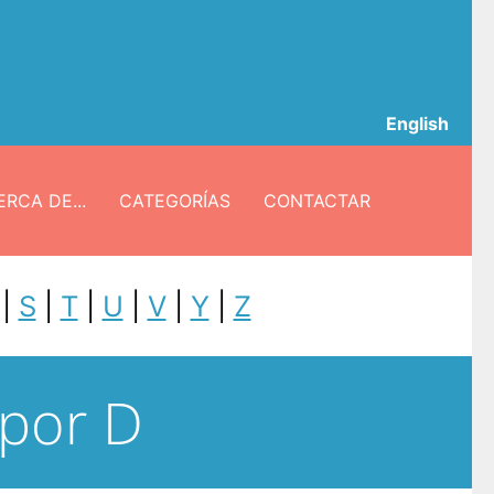
English
RCA DE...
CATEGORÍAS
CONTACTAR
|
S
|
T
|
U
|
V
|
Y
|
Z
 por D