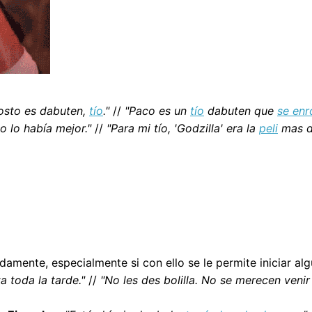
osto es dabuten,
tío
."
//
"Paco es un
tío
dabuten que
se enr
o lo había mejor."
//
"Para mi tío, 'Godzilla' era la
peli
mas da
damente, especialmente si con ello se le permite iniciar al
a toda la tarde."
//
"No les des bolilla. No se merecen venir 