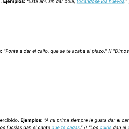
o.
Ejemplos:
"Está ahí, sin dar bola,
tocándose los huevos
."
:
"
Ponte a dar el callo, que se te acaba el plazo.
" // "
Dimos 
ercibido.
Ejemplos:
"A mi prima siempre le gusta dar el ca
os fucsias dan el cante
que te cagas
."
//
"Los
guiris
dan el 