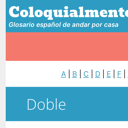
Coloquialment
Glosario español de andar por casa
A
|
B
|
C
|
D
|
E
|
F
|
Doble