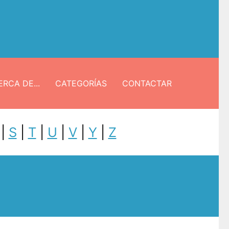
RCA DE...
CATEGORÍAS
CONTACTAR
|
S
|
T
|
U
|
V
|
Y
|
Z