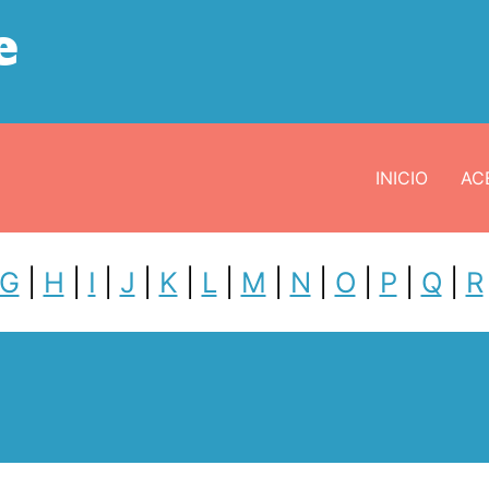
e
INICIO
ACE
G
|
H
|
I
|
J
|
K
|
L
|
M
|
N
|
O
|
P
|
Q
|
R