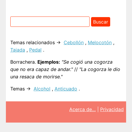
Temas relacionados →
Cebollón
,
Melocotón
,
Tajada
,
Pedal
.
Borrachera.
Ejemplos:
"Se cogió una cogorza
que no era capaz de andar."
//
"La cogorza le dio
una resaca de morirse."
Temas →
Alcohol
,
Anticuado
.
Acerca de…
|
Privacidad