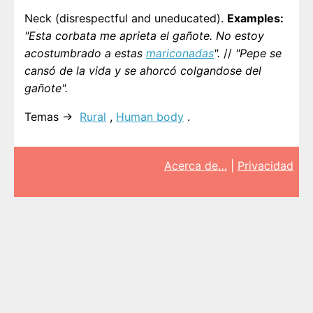
Neck (disrespectful and uneducated).
Examples:
"Esta corbata me aprieta el gañote. No estoy
acostumbrado a estas
mariconadas
".
//
"Pepe se
cansó de la vida y se ahorcó colgandose del
gañote".
Temas →
Rural
,
Human body
.
Acerca de…
|
Privacidad