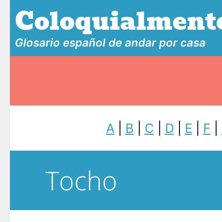
Coloquialment
Glosario español de andar por casa
A
|
B
|
C
|
D
|
E
|
F
|
Tocho