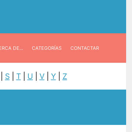
RCA DE...
CATEGORÍAS
CONTACTAR
|
S
|
T
|
U
|
V
|
Y
|
Z