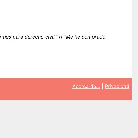
mes para derecho civil."
//
"Me he comprado
Acerca de…
|
Privacidad