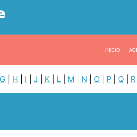
e
INICIO
ACE
G
|
H
|
I
|
J
|
K
|
L
|
M
|
N
|
O
|
P
|
Q
|
R