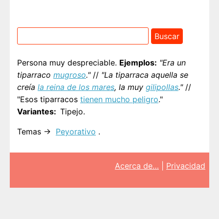
Persona muy despreciable.
Ejemplos:
"Era un
tiparraco
mugroso
."
//
"La tiparraca aquella se
creía
la reina de los mares
, la muy
gilipollas
."
//
"Esos tiparracos
tienen mucho peligro
."
Variantes
Tipejo.
Temas →
Peyorativo
.
Acerca de…
|
Privacidad