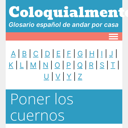
Coloquialment
Glosario español de andar por casa
Toggle
A
|
B
|
C
|
D
|
E
|
F
|
G
|
H
|
I
|
J
|
K
|
L
|
M
|
N
|
O
|
P
|
Q
|
R
|
S
|
T
|
U
|
V
|
Y
|
Z
Poner los
cuernos