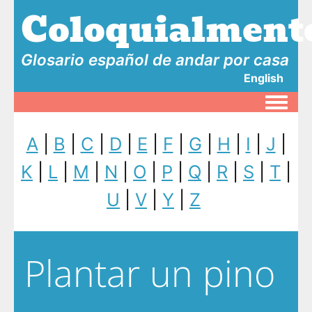
Coloquialment
Glosario español de andar por casa
English
Toggle
A
|
B
|
C
|
D
|
E
|
F
|
G
|
H
|
I
|
J
|
K
|
L
|
M
|
N
|
O
|
P
|
Q
|
R
|
S
|
T
|
U
|
V
|
Y
|
Z
Plantar un pino