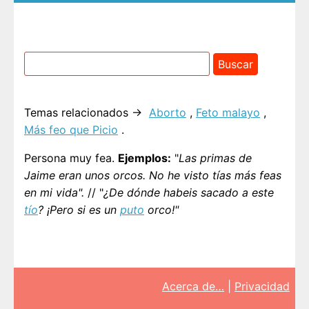
Temas relacionados →
Aborto
,
Feto malayo
,
Más feo que Picio
.
Persona muy fea.
Ejemplos:
"
Las primas de
Jaime eran unos orcos. No he visto tías más feas
en mi vida".
// "
¿De dónde habeis sacado a este
tío
? ¡Pero si es un
puto
orco!"
Acerca de…
|
Privacidad