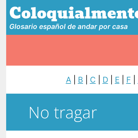
Coloquialment
Glosario español de andar por casa
A
|
B
|
C
|
D
|
E
|
F
|
No tragar