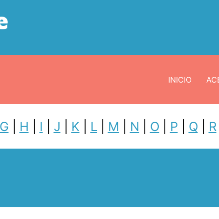
e
INICIO
ACE
G
|
H
|
I
|
J
|
K
|
L
|
M
|
N
|
O
|
P
|
Q
|
R