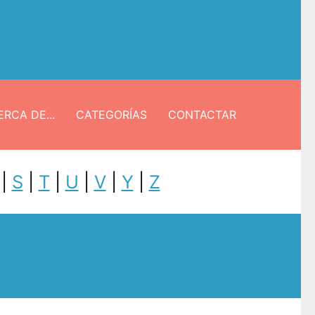
RCA DE...
CATEGORÍAS
CONTACTAR
|
S
|
T
|
U
|
V
|
Y
|
Z