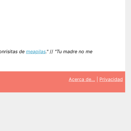
onrisitas de
meapilas
."
//
"Tu madre no me
Acerca de…
|
Privacidad