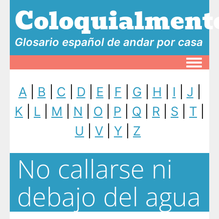
Coloquialment
Glosario español de andar por casa
Toggle
A
|
B
|
C
|
D
|
E
|
F
|
G
|
H
|
I
|
J
|
K
|
L
|
M
|
N
|
O
|
P
|
Q
|
R
|
S
|
T
|
U
|
V
|
Y
|
Z
No callarse ni
debajo del agua