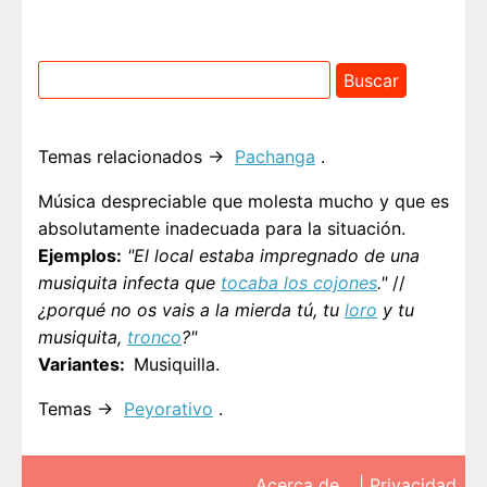
Temas relacionados →
Pachanga
.
Música despreciable que molesta mucho y que es
absolutamente inadecuada para la situación.
Ejemplos:
"El local estaba impregnado de una
musiquita infecta que
tocaba los cojones
."
//
¿porqué no os vais a la mierda tú, tu
loro
y tu
musiquita,
tronco
?"
Variantes
Musiquilla.
Temas →
Peyorativo
.
Acerca de…
|
Privacidad