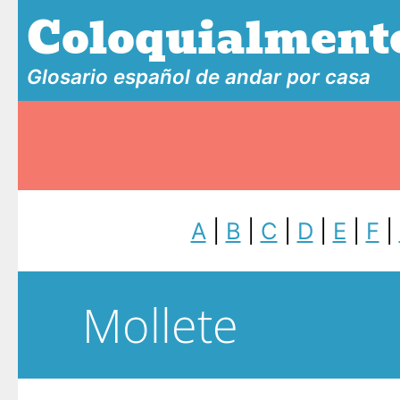
Coloquialment
Glosario español de andar por casa
A
|
B
|
C
|
D
|
E
|
F
|
Mollete