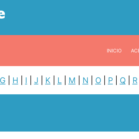
e
INICIO
ACE
G
|
H
|
I
|
J
|
K
|
L
|
M
|
N
|
O
|
P
|
Q
|
R