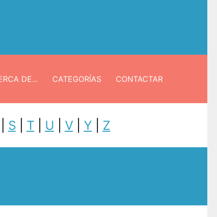
RCA DE...
CATEGORÍAS
CONTACTAR
|
S
|
T
|
U
|
V
|
Y
|
Z