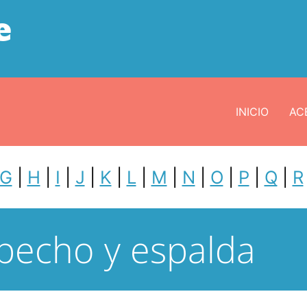
e
INICIO
ACE
G
|
H
|
I
|
J
|
K
|
L
|
M
|
N
|
O
|
P
|
Q
|
R
pecho y espalda