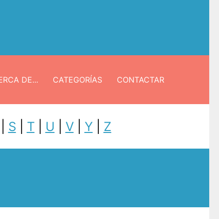
RCA DE...
CATEGORÍAS
CONTACTAR
|
S
|
T
|
U
|
V
|
Y
|
Z