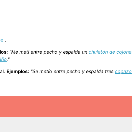
se
.
los:
"Me metí entre pecho y espalda un
chuletón
de cojone
iño
."
al.
Ejemplos:
"Se metío entre pecho y espalda tres
copazo