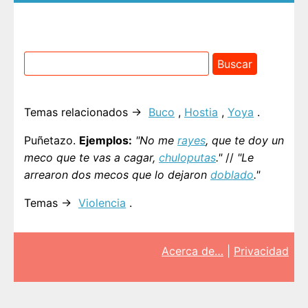
Temas relacionados →
Buco
,
Hostia
,
Yoya
.
Puñetazo.
Ejemplos:
"No me
rayes
, que te doy un
meco que te vas a cagar,
chuloputas
."
//
"Le
arrearon dos mecos que lo dejaron
doblado
."
Temas →
Violencia
.
Acerca de…
|
Privacidad