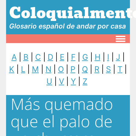
Coloquialment
Glosario español de andar por casa
Toggle
A
|
B
|
C
|
D
|
E
|
F
|
G
|
H
|
I
|
J
|
K
|
L
|
M
|
N
|
O
|
P
|
Q
|
R
|
S
|
T
|
U
|
V
|
Y
|
Z
Más quemado
que el palo de