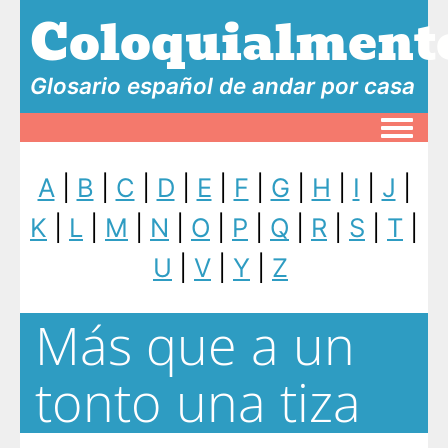
Coloquialment
Glosario español de andar por casa
Toggle
A
|
B
|
C
|
D
|
E
|
F
|
G
|
H
|
I
|
J
|
K
|
L
|
M
|
N
|
O
|
P
|
Q
|
R
|
S
|
T
|
U
|
V
|
Y
|
Z
Más que a un
tonto una tiza