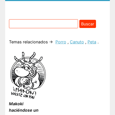
Temas relacionados →
Porro
,
Canuto
,
Peta
.
Makoki
haciéndose un