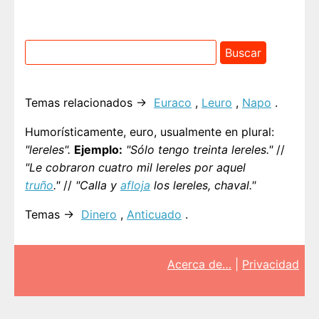
Temas relacionados →
Euraco
,
Leuro
,
Napo
.
Humorísticamente, euro, usualmente en plural:
"lereles".
Ejemplo:
"Sólo tengo treinta lereles."
//
"Le cobraron cuatro mil lereles por aquel
truño
."
//
"Calla y
afloja
los lereles, chaval."
Temas →
Dinero
,
Anticuado
.
Acerca de…
|
Privacidad