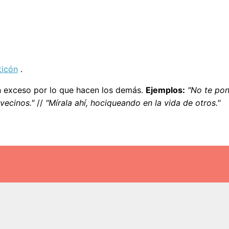
ticón
.
en exceso por lo que hacen los demás.
Ejemplos:
"No te pon
vecinos."
//
"Mírala ahí, hociqueando en la vida de otros."