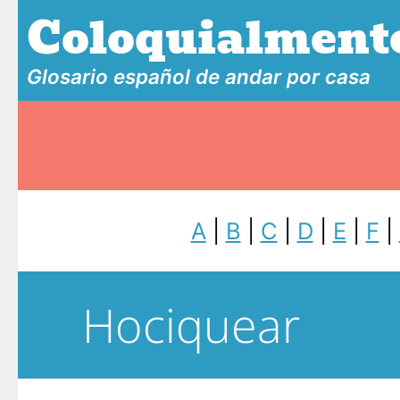
Coloquialment
Glosario español de andar por casa
A
|
B
|
C
|
D
|
E
|
F
|
Hociquear