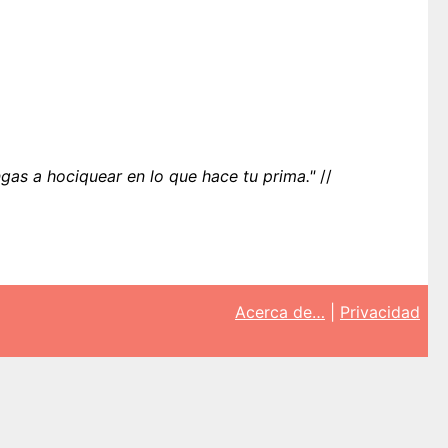
gas a hociquear en lo que hace tu prima."
//
Acerca de…
|
Privacidad