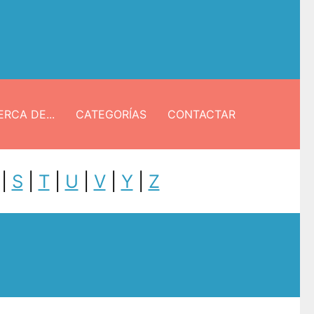
RCA DE...
CATEGORÍAS
CONTACTAR
|
S
|
T
|
U
|
V
|
Y
|
Z