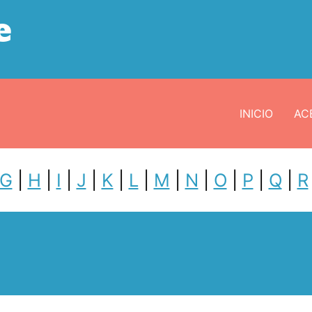
e
INICIO
ACE
G
|
H
|
I
|
J
|
K
|
L
|
M
|
N
|
O
|
P
|
Q
|
R