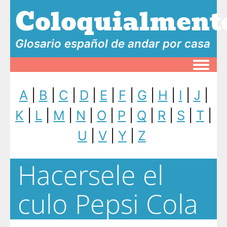
Coloquialment
Glosario español de andar por casa
Toggle
A
|
B
|
C
|
D
|
E
|
F
|
G
|
H
|
I
|
J
|
K
|
L
|
M
|
N
|
O
|
P
|
Q
|
R
|
S
|
T
|
U
|
V
|
Y
|
Z
Hacersele el
culo Pepsi Cola