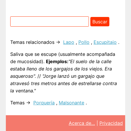
Temas relacionados →
Lapo
,
Pollo
,
Escupitajo
.
Saliva que se escupe (usualmente acompañada
de mucosidad).
Ejemplos:
"El suelo de la calle
estaba lleno de los gargajos de los viejos. Era
asqueroso".
//
"Jorge lanzó un gargajo que
atravesó tres metros antes de estrellarse contra
la ventana."
Temas →
Porquería
,
Malsonante
.
Acerca de…
|
Privacidad