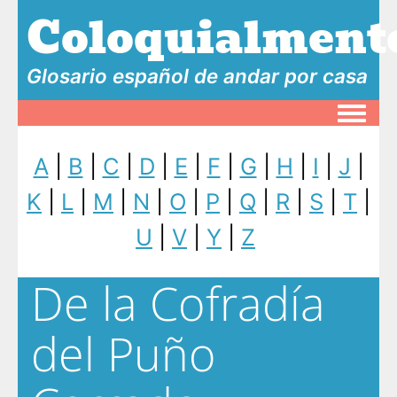
Coloquialment
Glosario español de andar por casa
Toggle
A
|
B
|
C
|
D
|
E
|
F
|
G
|
H
|
I
|
J
|
K
|
L
|
M
|
N
|
O
|
P
|
Q
|
R
|
S
|
T
|
U
|
V
|
Y
|
Z
De la Cofradía
del Puño