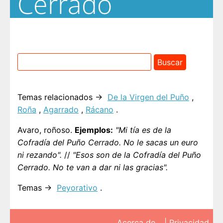
Cerrado
Temas relacionados →
De la Virgen del Puño
,
Roña
,
Agarrado
,
Rácano
.
Avaro, roñoso.
Ejemplos:
"Mi tía es de la
Cofradía del Puño Cerrado. No le sacas un euro
ni rezando".
//
"Esos son de la Cofradía del Puño
Cerrado. No te van a dar ni las gracias".
Temas →
Peyorativo
.
Acerca de…
|
Privacidad