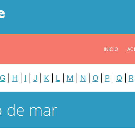
e
INICIO
ACE
G
|
H
|
I
|
J
|
K
|
L
|
M
|
N
|
O
|
P
|
Q
|
R
 de mar