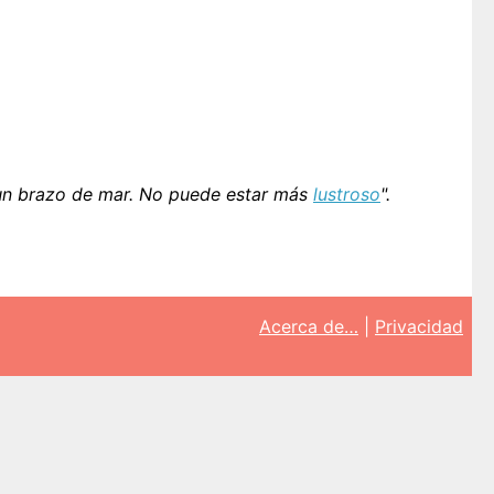
 un brazo de mar. No puede estar más
lustroso
".
Acerca de…
|
Privacidad