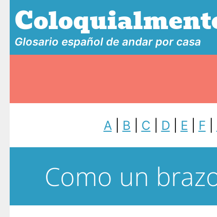
Coloquialment
Glosario español de andar por casa
A
|
B
|
C
|
D
|
E
|
F
|
Como un brazo