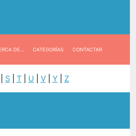
RCA DE...
CATEGORÍAS
CONTACTAR
|
S
|
T
|
U
|
V
|
Y
|
Z