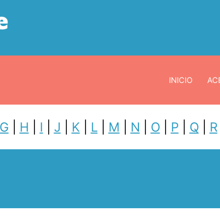
e
INICIO
ACE
G
|
H
|
I
|
J
|
K
|
L
|
M
|
N
|
O
|
P
|
Q
|
R