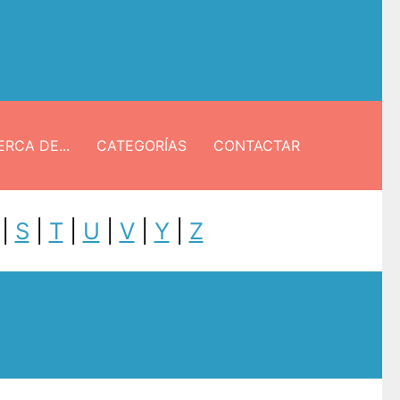
RCA DE...
CATEGORÍAS
CONTACTAR
|
S
|
T
|
U
|
V
|
Y
|
Z