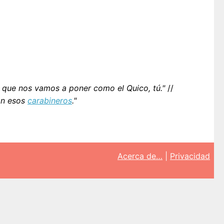
 que nos vamos a poner como el Quico, tú."
//
on esos
carabineros
."
Acerca de…
|
Privacidad