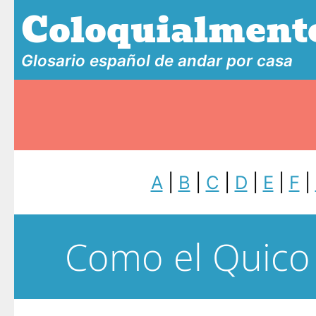
Coloquialment
Glosario español de andar por casa
A
|
B
|
C
|
D
|
E
|
F
|
Como el Quico