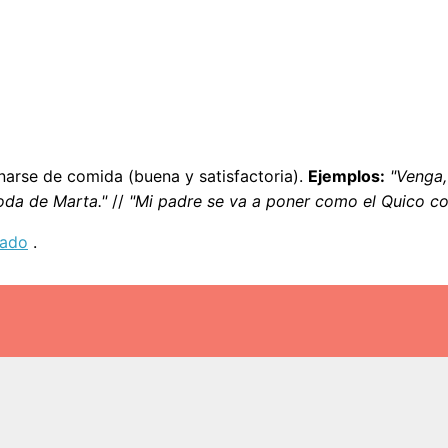
narse de comida (buena y satisfactoria).
Ejemplos:
"Venga,
oda de Marta."
//
"Mi padre se va a poner como el Quico c
uado
.