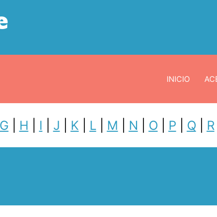
e
INICIO
ACE
G
|
H
|
I
|
J
|
K
|
L
|
M
|
N
|
O
|
P
|
Q
|
R