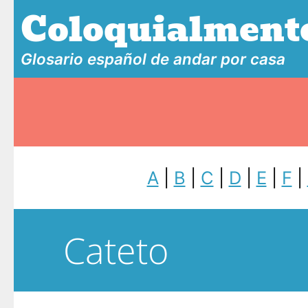
Coloquialment
Glosario español de andar por casa
A
|
B
|
C
|
D
|
E
|
F
|
Cateto