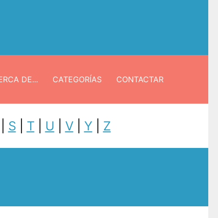
RCA DE...
CATEGORÍAS
CONTACTAR
|
S
|
T
|
U
|
V
|
Y
|
Z