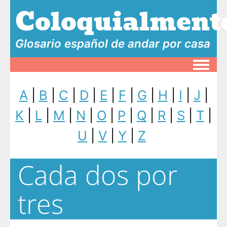
Coloquialment
Glosario español de andar por casa
Toggle
A
|
B
|
C
|
D
|
E
|
F
|
G
|
H
|
I
|
J
|
K
|
L
|
M
|
N
|
O
|
P
|
Q
|
R
|
S
|
T
|
U
|
V
|
Y
|
Z
Cada dos por
tres