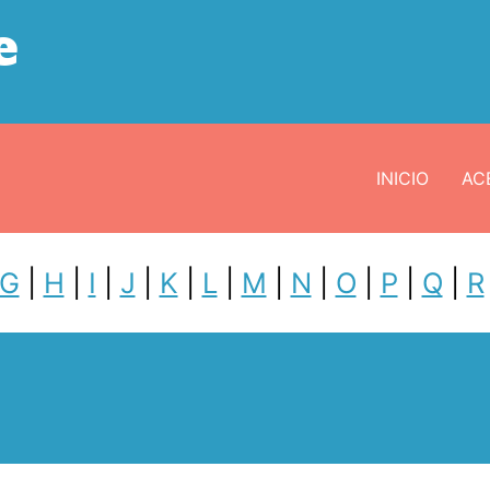
e
INICIO
ACE
G
|
H
|
I
|
J
|
K
|
L
|
M
|
N
|
O
|
P
|
Q
|
R