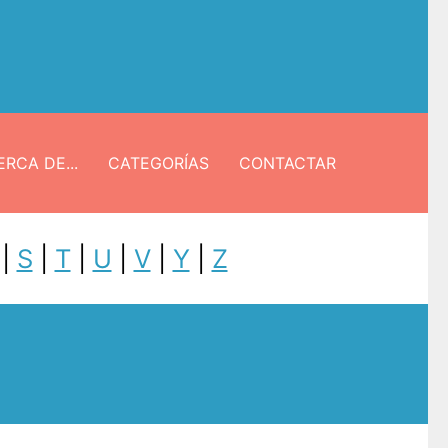
RCA DE...
CATEGORÍAS
CONTACTAR
|
S
|
T
|
U
|
V
|
Y
|
Z