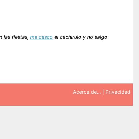
n las fiestas,
me casco
el cachirulo y no salgo
Acerca de…
|
Privacidad