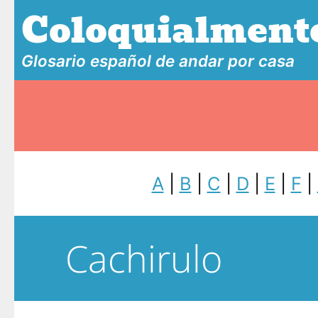
Coloquialment
Glosario español de andar por casa
A
|
B
|
C
|
D
|
E
|
F
|
Cachirulo