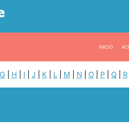
e
INICIO
ACE
G
|
H
|
I
|
J
|
K
|
L
|
M
|
N
|
O
|
P
|
Q
|
R