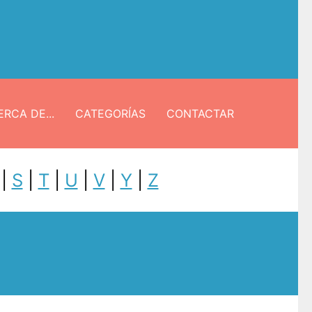
RCA DE...
CATEGORÍAS
CONTACTAR
|
S
|
T
|
U
|
V
|
Y
|
Z