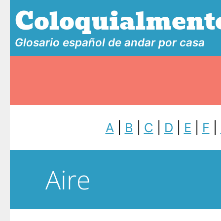
Coloquialment
Glosario español de andar por casa
A
|
B
|
C
|
D
|
E
|
F
|
Aire